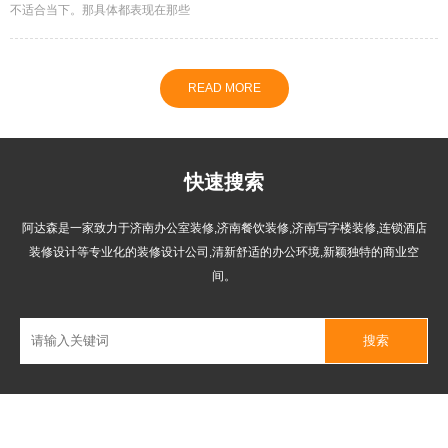
不适合当下。那具体都表现在那些
READ MORE
快速搜索
阿达森是一家致力于济南办公室装修,济南餐饮装修,济南写字楼装修,连锁酒店
装修设计等专业化的装修设计公司,清新舒适的办公环境,新颖独特的商业空
间。