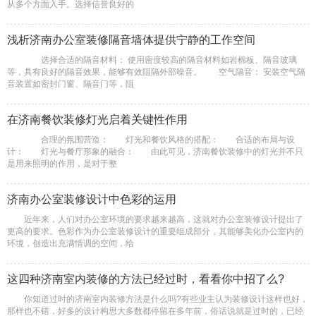
从多个方面入手。选择信誉良好的
浅析济南办公室装修隔音墙体提供宁静的工作空间
选择合适的隔音材料： 使用密度较高的隔音材料如岩棉板、隔音玻璃
等，具有良好的隔音效果，能够有效阻隔外部噪音。 空气隔音： 安装空气隔
音装置如密封门窗、隔音门等，阻
在济南餐饮装修灯光启着关键性作用
合理的氛围营造： 灯光和餐饮风格的搭配： ‌合适的布局与设
计： ‌灯光与餐厅形象的融合： ‌由此可见，济南餐饮装修中的灯光并不只
是用来照明的作用，是对于整
济南办公室装修设计中色彩的运用
近年来，人们对办公室环境的要求越来越高，这就对办公室装修设计提出了
更高的要求。色彩作为办公室装修设计的重要组成部分，其能够美化办公室内的
环境，创造出充满情调的空间，给
这四种济南室内装修的方法已经过时，看看你中招了么?
你知道过时的济南室内装修方法是什么吗?有些业主认为装修设计这样也好，
那样也不错，好多的设计构思大多数都停留在多年前，俗话说就是过时的，已经