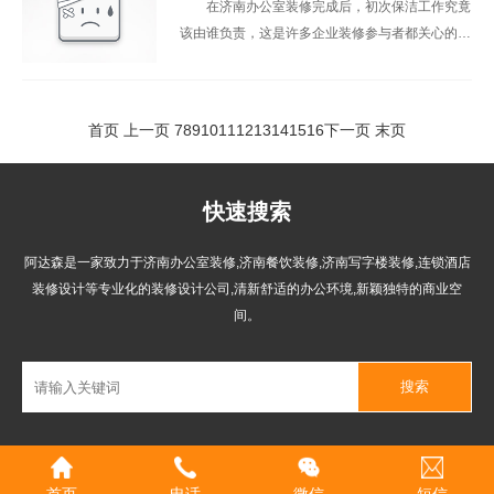
在济南办公室装修完成后，初次保洁工作究竟
该由谁负责，这是许多企业装修参与者都关心的问
题。保洁作为装修工程收尾阶段的重要环节，对于
打造一个整洁、舒适的办公环境至
首页
上一页
7
8
9
10
11
12
13
14
15
16
下一页
末页
快速搜索
阿达森是一家致力于济南办公室装修,济南餐饮装修,济南写字楼装修,连锁酒店
装修设计等专业化的装修设计公司,清新舒适的办公环境,新颖独特的商业空
间。